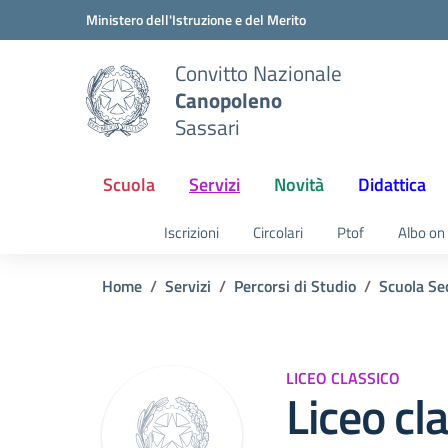
Vai ai contenuti
Vai al menu di navigazione
Vai al footer
Ministero dell'Istruzione e del Merito
Convitto Nazionale
Canopoleno
Sassari
Scuola
Servizi
Novità
Didattica
Iscrizioni
Circolari
Ptof
Albo on 
Home
Servizi
Percorsi di Studio
Scuola Se
LICEO CLASSICO
Liceo cl