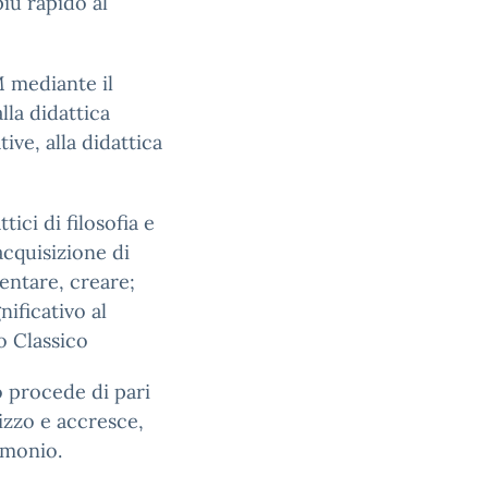
iù rapido al
 mediante il
alla didattica
ive, alla didattica
ici di filosofia e
acquisizione di
entare, creare;
ificativo al
o Classico
o procede di pari
izzo e accresce,
imonio.