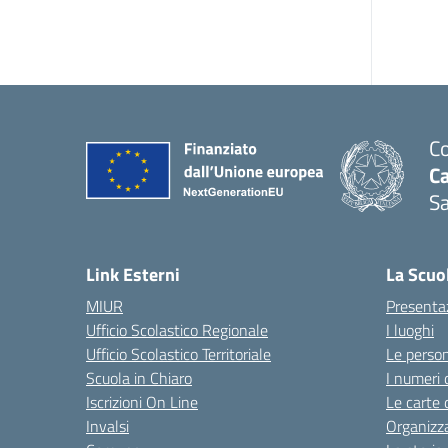
Co
C
Sa
— 
Link Esterni
La Scuo
MIUR
Presenta
Ufficio Scolastico Regionale
I luoghi
Ufficio Scolastico Territoriale
Le perso
Scuola in Chiaro
I numeri 
Iscrizioni On Line
Le carte 
Invalsi
Organizz