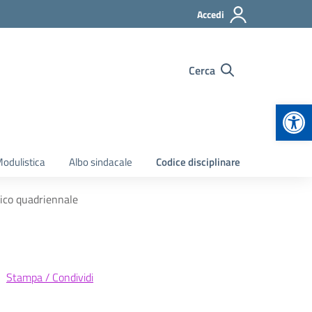
Accedi
Cerca
Apr
odulistica
Albo sindacale
Codice disciplinare
sico quadriennale
Stampa / Condividi