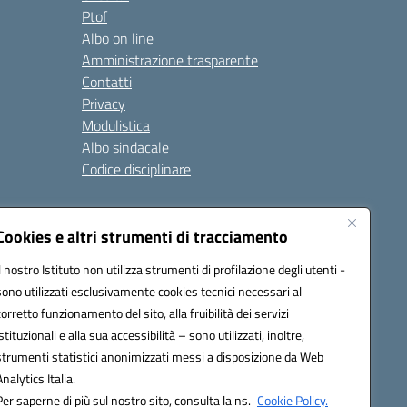
Ptof
Albo on line
Amministrazione trasparente
Contatti
Privacy
Modulistica
Albo sindacale
Codice disciplinare
nare e di comportamento
Cookies e altri strumenti di tracciamento
 riferimento: 2024/2025
 2025/2028 – Anno di riferimento: 2025/2026
Il nostro Istituto non utilizza strumenti di profilazione degli utenti -
sono utilizzati esclusivamente cookies tecnici necessari al
corretto funzionamento del sito, alla fruibilità dei servizi
istituzionali e alla sua accessibilità – sono utilizzati, inoltre,
ione.it - C.F. / P.IVA Convitto 80000150906 - C.F. Scuole
strumenti statistici anonimizzati messi a disposizione da Web
Analytics Italia.
Per saperne di più sul nostro sito, consulta la ns.
Cookie Policy.