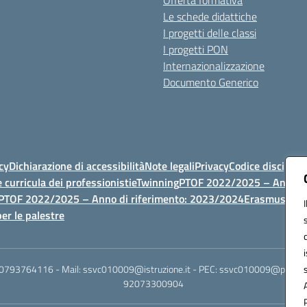
Offerta formativa
Le schede didattiche
I progetti delle classi
I progetti PON
Internazionalizzazione
Documento Generico
cy
Dichiarazione di accessibilità
Note legali
Privacy
Codice discipli
 curricula dei professionisti
eTwinning
PTOF 2022/2025 – Anno di
PTOF 2022/2025 – Anno di riferimento: 2023/2024
Erasmus
PTOF
er le palestre
 0793764116 - Mail: ssvc010009@istruzione.it - PEC: ssvc010009@pec.istruz
92073300904