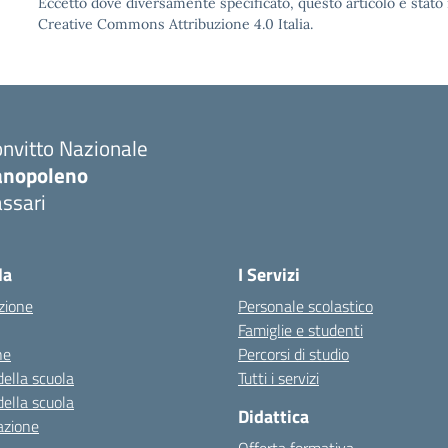
Eccetto dove diversamente specificato, questo articolo è stato 
Creative Commons Attribuzione 4.0 Italia.
nvitto Nazionale
anopoleno
ssari
Visita la pagina iniziale della scuola
la
I Servizi
zione
Personale scolastico
Famiglie e studenti
ne
Percorsi di studio
della scuola
Tutti i servizi
della scuola
Didattica
azione