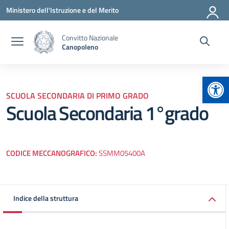
Vai ai contenuti
Vai al menu di navigazione
Vai al footer
Ministero dell'Istruzione e del Merito
Convitto Nazionale
Canopoleno
Apr
SCUOLA SECONDARIA DI PRIMO GRADO
Scuola Secondaria 1°grado
CODICE MECCANOGRAFICO:
SSMM05400A
Indice della struttura