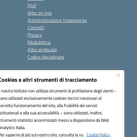
Ptof
Albo on line
Amministrazione trasparente
Contatti
Privacy
Modulistica
Albo sindacale
Codice disciplinare
nare e di comportamento
Cookies e altri strumenti di tracciamento
 riferimento: 2024/2025
 2025/2028 – Anno di riferimento: 2025/2026
Il nostro Istituto non utilizza strumenti di profilazione degli utenti -
sono utilizzati esclusivamente cookies tecnici necessari al
corretto funzionamento del sito, alla fruibilità dei servizi
istituzionali e alla sua accessibilità – sono utilizzati, inoltre,
ione.it - C.F. / P.IVA Convitto 80000150906 - C.F. Scuole
strumenti statistici anonimizzati messi a disposizione da Web
Analytics Italia.
Per saperne di più sul nostro sito, consulta la ns.
Cookie Policy.