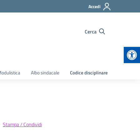
Accedi
Cerca
Apr
odulistica
Albo sindacale
Codice disciplinare
Stampa / Condividi