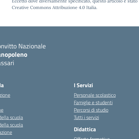
Eccetto dove diversamente specificato, questo articolo è stato 
Creative Commons Attribuzione 4.0 Italia.
nvitto Nazionale
anopoleno
ssari
Visita la pagina iniziale della scuola
la
I Servizi
zione
Personale scolastico
Famiglie e studenti
ne
Percorsi di studio
della scuola
Tutti i servizi
della scuola
Didattica
azione