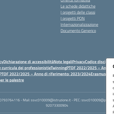
Offerta formativa
Le schede didattiche
I progetti delle classi
I progetti PON
Internazionalizzazione
Documento Generico
cy
Dichiarazione di accessibilità
Note legali
Privacy
Codice discipli
 curricula dei professionisti
eTwinning
PTOF 2022/2025 – Anno di
PTOF 2022/2025 – Anno di riferimento: 2023/2024
Erasmus
PTOF
er le palestre
 0793764116 - Mail: ssvc010009@istruzione.it - PEC: ssvc010009@pec.istruz
92073300904