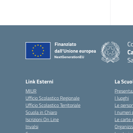
Co
C
Sa
— 
Link Esterni
La Scuo
MIUR
Presenta
Ufficio Scolastico Regionale
I luoghi
Ufficio Scolastico Territoriale
Le perso
Scuola in Chiaro
I numeri 
Iscrizioni On Line
Le carte 
Invalsi
Organizz