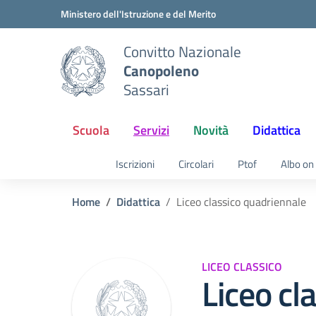
Vai ai contenuti
Vai al menu di navigazione
Vai al footer
Ministero dell'Istruzione e del Merito
Convitto Nazionale
Canopoleno
Sassari
Scuola
Servizi
Novità
Didattica
Iscrizioni
Circolari
Ptof
Albo on 
Home
Didattica
Liceo classico quadriennale
LICEO CLASSICO
Liceo cl