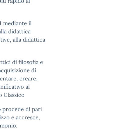
iù rapido al
 mediante il
alla didattica
ive, alla didattica
ici di filosofia e
acquisizione di
entare, creare;
ificativo al
o Classico
o procede di pari
izzo e accresce,
imonio.