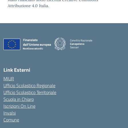
Attribuzione 4.0 Italia.
Convitto Nazionale
Canopoleno
Sassari
— Visita la pagina iniziale della scuola
Link Esterni
MIUR
Ufficio Scolastico Regionale
Ufficio Scolastico Territoriale
Scuola in Chiaro
Iscrizioni On Line
Invalsi
Comune