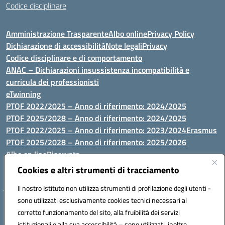
Codice disciplinare
Amministrazione Trasparente
Albo online
Privacy Policy
Dichiarazione di accessibilità
Note legali
Privacy
Codice disciplinare e di comportamento
ANAC – Dichiarazioni insussistenza incompatibilità e
curricula dei professionisti
eTwinning
PTOF 2022/2025 – Anno di riferimento: 2024/2025
PTOF 2025/2028 – Anno di riferimento: 2024/2025
PTOF 2022/2025 – Anno di riferimento: 2023/2024
Erasmus
PTOF 2025/2028 – Anno di riferimento: 2025/2026
Albo on line
Riservata
P.N. Dotazione di attrezzature per le palestre
Cookies e altri strumenti di tracciamento
Il nostro Istituto non utilizza strumenti di profilazione degli utenti -
sono utilizzati esclusivamente cookies tecnici necessari al
Via Luna e Sole, 44 07100, Sassari - Tel 079293287 - Fax 0793764116
corretto funzionamento del sito, alla fruibilità dei servizi
- Mail: ssvc010009@istruzione.it - PEC: ssvc010009@pec.istruzione.it
istituzionali e alla sua accessibilità – sono utilizzati, inoltre,