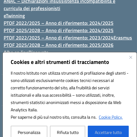
ANAC – Dichiarazioni insussistenza incompatibilità e
curricula dei professionisti
eTwinning
PTOF 2022/2025 – Anno di riferimento: 2024/2025
PTOF 2025/2028 – Anno di riferimento: 2024/2025
PTOF 2022/2025 – Anno di riferimento: 2023/2024
Erasmus
PTOF 2025/2028 – Anno di riferimento: 2025/2026
Albo on line
Riservata
P.N. Dotazione di attrezzature per le palestre
Cookies e altri strumenti di tracciamento
Il nostro Istituto non utilizza strumenti di profilazione degli utenti -
sono utilizzati esclusivamente cookies tecnici necessari al
Via Luna e Sole, 44 07100, Sassari - Tel 079293287 - Fax 0793764116
corretto funzionamento del sito, alla fruibilità dei servizi
- Mail: ssvc010009@istruzione.it - PEC: ssvc010009@pec.istruzione.it
istituzionali e alla sua accessibilità – sono utilizzati, inoltre,
- C.F. / P.IVA Convitto 80000150906 - C.F. Scuole 92073300904
strumenti statistici anonimizzati messi a disposizione da Web
Analytics Italia.
Hosting & Powered by 3D Solution S.r.l.
Per saperne di più sul nostro sito, consulta la ns.
Cookie Policy.
Concept & Design by Designers Italia
Personalizza
Rifiuta tutto
Accettare tutto