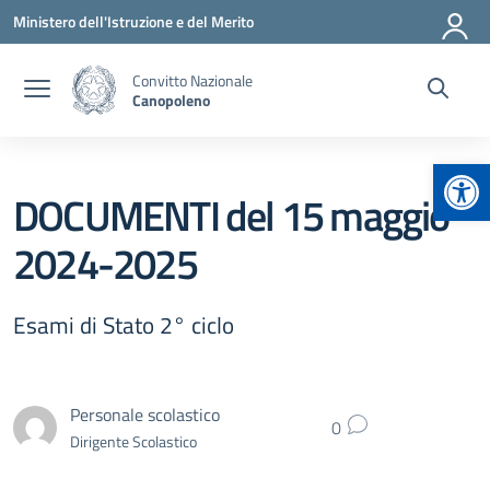
Vai ai contenuti
Vai al menu di navigazione
Vai al footer
Ministero dell'Istruzione e del Merito
Convitto Nazionale
Canopoleno
Apr
DOCUMENTI del 15 maggio
2024-2025
Esami di Stato 2° ciclo
Personale scolastico
0
Dirigente Scolastico